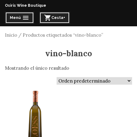
Osiris Wine Boutique
Menú
Cesta
+
expandido
cerrado
expandido
cerrado
Inicio
/ Productos etiquetados “vino-blanco”
vino-blanco
Mostrando el único resultado