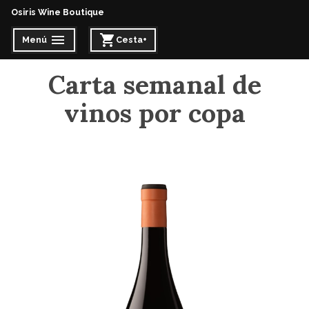
Osiris Wine Boutique
Menú
Cesta
+
expandido
cerrado
expandido
cerrado
Carta semanal de
vinos por copa